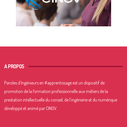
A PROPOS
Paroles d’Ingénieurs en
#apprentissage
est un dispositif de
promotion de la formation professionnelle aux métiers de la
prestation intellectuelle du conseil, de l’ingénierie et du numérique
développé et animé par CINOV.